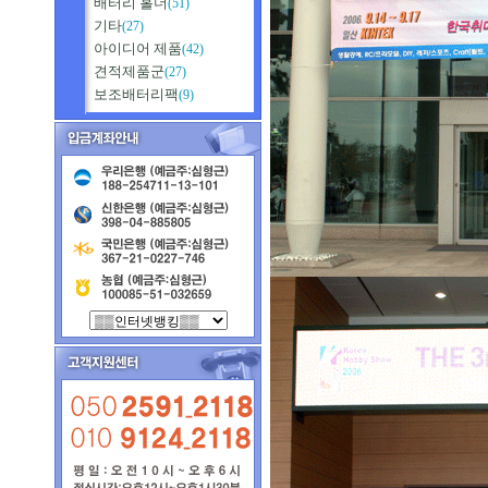
배터리 홀더
(51)
기타
(27)
아이디어 제품
(42)
견적제품군
(27)
보조배터리팩
(9)